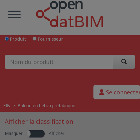
Produit
Fournisseur
Se connecte
FIB
>
Balcon en béton préfabriqué
Afficher la classification
Masquer
Afficher