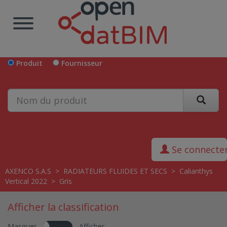
Produit
Fournisseur
Se connecte
AXENCO S.A.S
>
RADIATEURS FLUIDES ET SECS
>
Calianthys
Vertical 2022
>
Gris
Afficher la classification
Masquer
Afficher