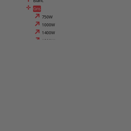
Blanc
Gris
750W
1000W
1400W
1800W
eFluid
Le bas
Myneo Fluid Galbé