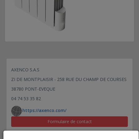
AXENCO S.A.S
ZI DE MONTPLAISIR - 258 RUE DU CHAMP DE COURSES
38780 PONT-EVEQUE
04 74 53 35 82
https://axenco.com/
Formulaire de contact