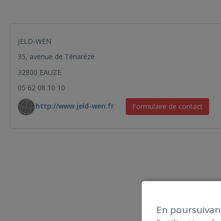
JELD-WEN
35, avenue de Ténarèze
32800 EAUZE
05 62 08 10 10
http://www.jeld-wen.fr
Formulaire de contact
En poursuivant