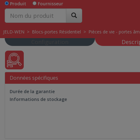
Produit
Fournisseur
JELD-WEN
>
Blocs-portes Résidentiel
>
Pièces de vie - portes âme
Configuration
Descri
Données spécifiques
Durée de la garantie
Informations de stockage