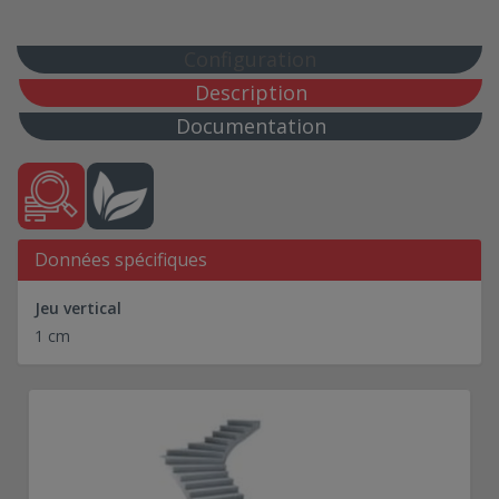
150*75 - Ref 0375076
175*75 - Ref 0375077
Configuration
179*46 - Ref 0375041
Description
192*48 - Ref 0375029
Documentation
84*50 - Ref 0375067
107*50 - Ref 0375066
130*50 - Ref 0375065
153*50 - Ref 0375044
Données spécifiques
227*70 - Ref 0375020
Jeu vertical
1 cm