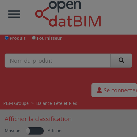
Produit
Fournisseur
Se connecte
PBM Groupe
>
Balancé Tête et Pied
Afficher la classification
Masquer
Afficher