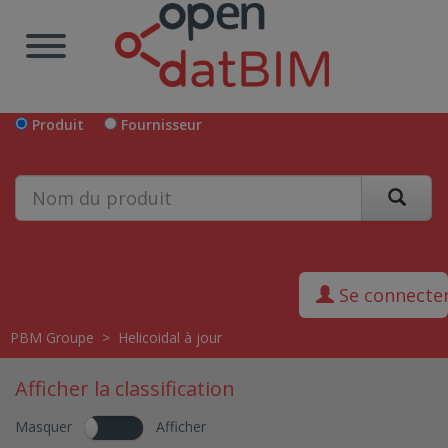
Produit
Fournisseur
Se connecte
PBM Groupe
>
Helicoidal à jour
Afficher la classification
Masquer
Afficher