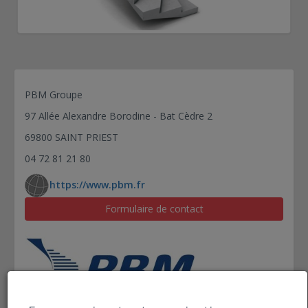
PBM Groupe
97 Allée Alexandre Borodine - Bat Cèdre 2
69800 SAINT PRIEST
04 72 81 21 80
https://www.pbm.fr
Formulaire de contact