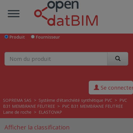
Produit
Fournisseur
Se connecte
SOPREMA SAS
>
Système d'étanchéité synthétique PVC
>
PVC
B31 MEMBRANE FEUTREE
>
PVC B31 MEMBRANE FEUTREE
Laine de roche
>
ELASTOVAP
Afficher la classification