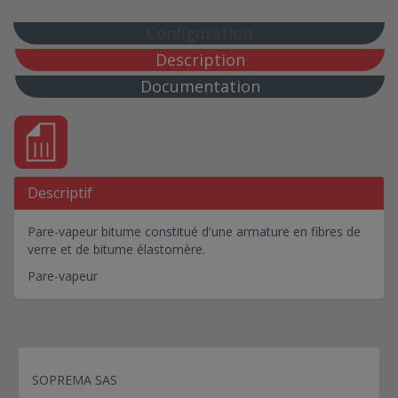
PVC B30 MEMBRANE NON FEUTREE
Configuration
PVC B30 BIS MEMBRANE FEUTREE
Description
PVC B31 MEMBRANE FEUTREE
Documentation
PVC B31 MEMBRANE FEUTREE Laine de roche
ELASTOVAP
CLOUS ETANCHEITE BITUME GALVANISE
ISOLANT LAINE MINERALE SOUDABLE
FIXATION MECANIQUE POUR ISOLANT
Descriptif
ELASTOVAP
Pare-vapeur bitume constitué d'une armature en fibres de
FLEXOCOL A89
verre et de bitume élastomère.
FLAGON SFC
Pare-vapeur
PVC B32 MEMBRANE NON FEUTREE
PVC B32 BIS MEMBRANE FEUTREE
PVC B33 MEMBRANE FEUTREE
PVC C10 MEMBRANE NON FEUTREE
SOPREMA SAS
PVC C10 BIS MEMBRANE FEUTREE