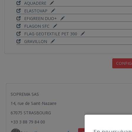
AQUADERE
ELASTOVAP
EFIGREEN DUO+
FLAGON SFC
FLAG GEOTEXTILE PET 300
GRAVILLON
CONFIG
SOPREMA SAS
14, rue de Saint-Nazaire
67075 STRASBOURG
+33 3 88 79 84 00
En poursuivant