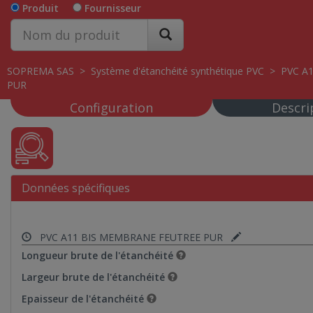
Produit
Fournisseur
SOPREMA SAS
>
Système d'étanchéité synthétique PVC
>
PVC A
PUR
Configuration
Descri
Données spécifiques
PVC A11 BIS MEMBRANE FEUTREE PUR
Longueur brute de l'étanchéité
Largeur brute de l'étanchéité
Epaisseur de l'étanchéité