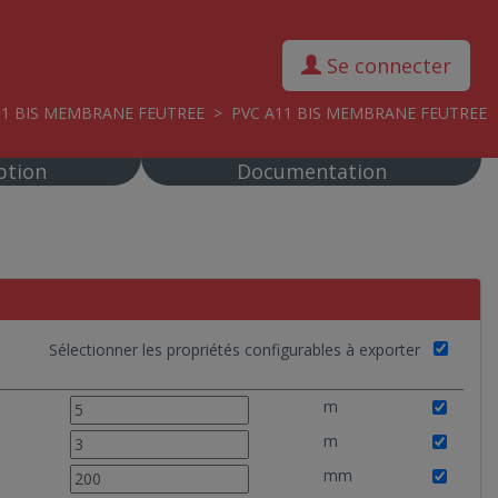
Se connecter
11 BIS MEMBRANE FEUTREE
>
PVC A11 BIS MEMBRANE FEUTREE
ption
Documentation
Sélectionner les propriétés configurables à exporter
m
m
mm