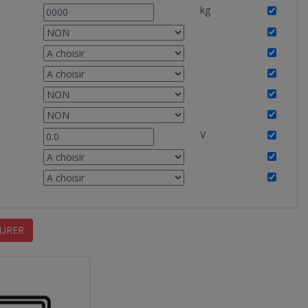
kg
V
URER