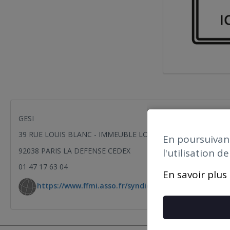
GESI
39 RUE LOUIS BLANC - IMMEUBLE LOUIS BLANC
En poursuivant
92038 PARIS LA DEFENSE CEDEX
l'utilisation d
01 47 17 63 04
En savoir plus
https://www.ffmi.asso.fr/syndicats/gesi/
Formulai