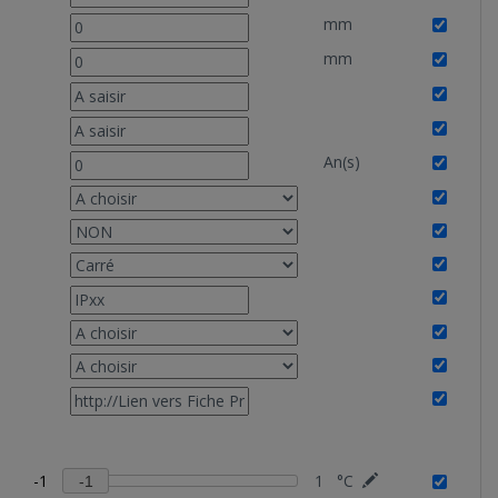
mm
mm
An(s)
-1
1
°C
-1