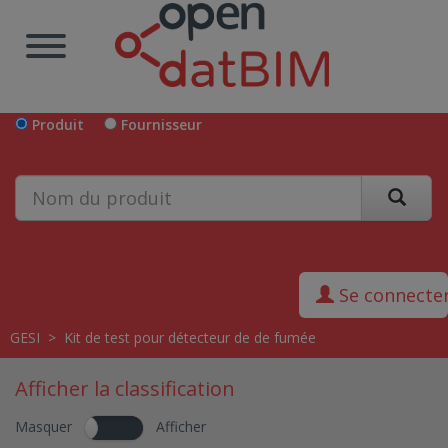
Produit
Fournisseur
Se connecte
GESI
>
Kit de test pour détecteur de de fumée
Afficher la classification
Masquer
Afficher