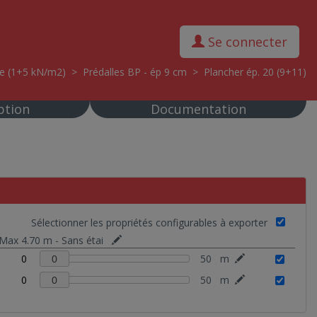
Se connecter
ne (1+5 kN/m2)
>
Prédalles BP - ép 9 cm
>
Plancher ép. 20 (9+11)
ption
Documentation
Sélectionner les propriétés configurables à exporter
 Max 4.70 m - Sans étai
0
50
m
0
0
50
m
0