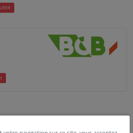
URER
ct
 votre navigation sur ce site, vous acceptez