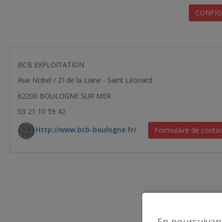
CONFIG
BCB EXPLOITATION
Rue Nobel / ZI de la Liane - Saint Léonard
62200 BOULOGNE SUR MER
03 21 10 59 42
Http://www.bcb-boulogne.fr/
Formulaire de conta
En poursuivant