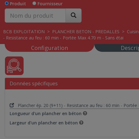
Produit
Fournisseur
BCB EXPLOITATION
>
PLANCHER BETON - PREDALLES
>
Cuisi
- Resistance au feu : 60 min - Portée Max 4.70 m - Sans étai
Configuration
Descri
Données spécifiques
Plancher ép. 20 (9+11) - Resistance au feu : 60 min - Portée
Longueur d'un plancher en béton
Largeur d'un plancher en béton