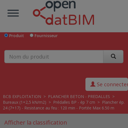
Produit
Fournisseur
Se connecte
BCB EXPLOITATION
>
PLANCHER BETON - PREDALLES
>
Bureaux (1+2,5 kN/m2)
>
Prédalles BP - ép 7 cm
>
Plancher ép.
24 (7+17) - Resistance au feu : 120 min - Portée Max 6.50 m
Afficher la classification