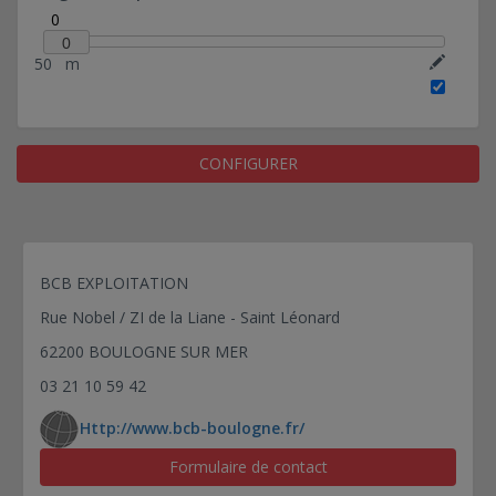
0
90 min - Portée Max 6.70 m
0
Plancher ép. 25 (7+18) - Resistance au feu :
50
m
120 min - Portée Max 6.70 m
Prédalles BP - ép 8 cm
Prédalles BP - ép 9 cm
Prédalles BP - ép 10 cm
CONFIGURER
Prédalles BP - ép 11 cm
Cuisine (1+5 kN/m2)
BCB EXPLOITATION
Rue Nobel / ZI de la Liane - Saint Léonard
62200 BOULOGNE SUR MER
03 21 10 59 42
Http://www.bcb-boulogne.fr/
Formulaire de contact