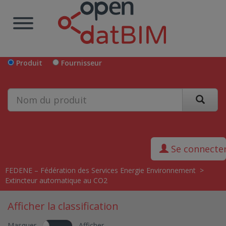
Produit
Fournisseur
Se connecte
FEDENE – Fédération des Services Energie Environnement
>
Extincteur automatique au CO2
Afficher la classification
Masquer
Afficher