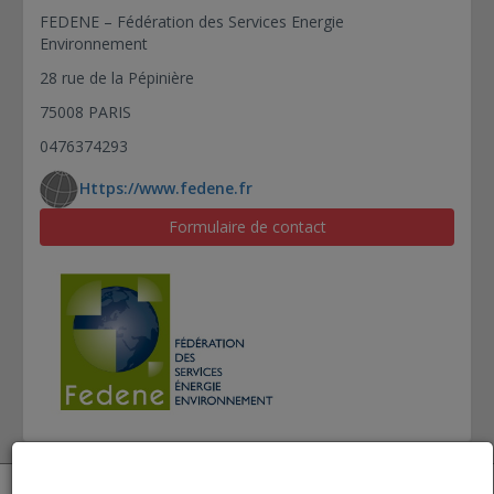
FEDENE – Fédération des Services Energie
Environnement
28 rue de la Pépinière
75008 PARIS
0476374293
Https://www.fedene.fr
Formulaire de contact
Open datBIM