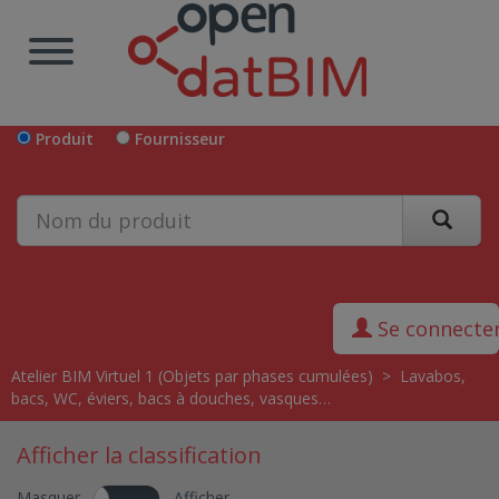
Produit
Fournisseur
Se connecte
Atelier BIM Virtuel 1 (Objets par phases cumulées)
>
Lavabos,
bacs, WC, éviers, bacs à douches, vasques…
Afficher la classification
Masquer
Afficher