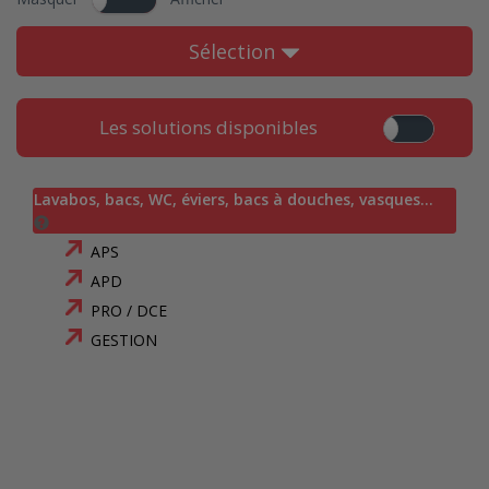
Sélection
Les solutions disponibles
Lavabos, bacs, WC, éviers, bacs à douches, vasques…
APS
APD
PRO / DCE
GESTION