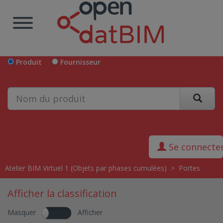
Produit
Fournisseur
Se connecte
Atelier BIM Virtuel 1 (Objets par phases cumulées)
>
Portes
Afficher la classification
Masquer
Afficher