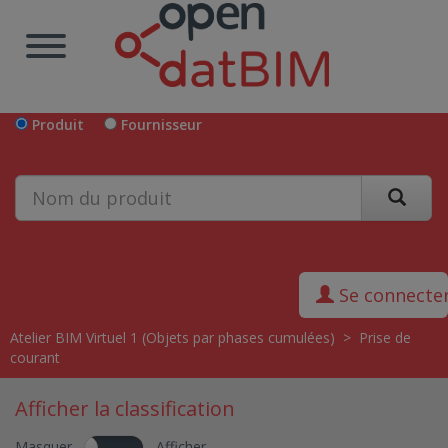
Produit
Fournisseur
Se connecte
Atelier BIM Virtuel 1 (Objets par phases cumulées)
>
Prise de
courant
Afficher la classification
Masquer
Afficher