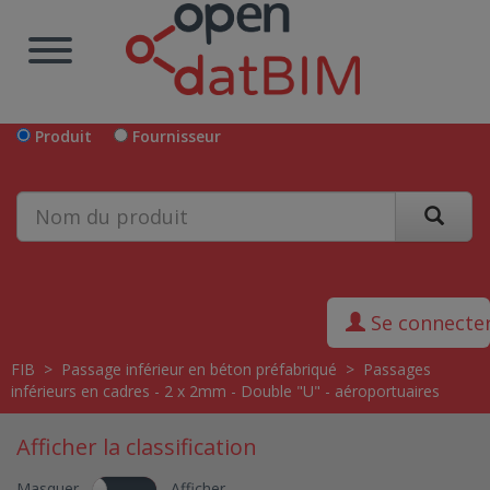
Produit
Fournisseur
Se connecte
FIB
>
Passage inférieur en béton préfabriqué
>
Passages
inférieurs en cadres - 2 x 2mm - Double "U" - aéroportuaires
Afficher la classification
Masquer
Afficher