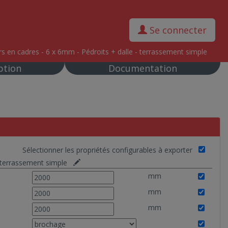
Se connecter
rs en cadres - 6 x 6mm - Pédroits + dalle - terrassement simple
ption
Documentation
Sélectionner les propriétés configurables à exporter
- terrassement simple
mm
mm
mm