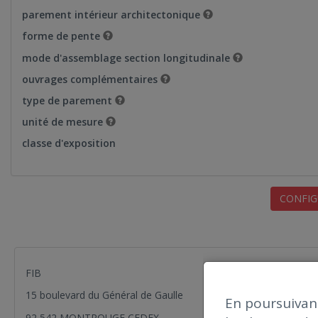
parement intérieur architectonique
forme de pente
mode d'assemblage section longitudinale
ouvrages complémentaires
type de parement
unité de mesure
classe d'exposition
CONFIG
FIB
15 boulevard du Général de Gaulle
En poursuivant
92 542 MONTROUGE CEDEX