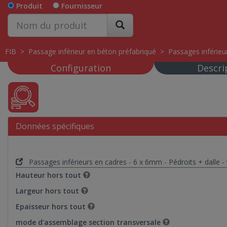
Produit
Fournisseur
FIB
>
Passage inférieur en béton préfabriqué
>
Passages inférieu
Configuration
Descri
Données spécifiques
Passages inférieurs en cadres - 6 x 6mm - Pédroits + dalle 
Hauteur hors tout
Largeur hors tout
Epaisseur hors tout
mode d'assemblage section transversale