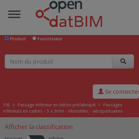
Produit
Fournisseur
Se connecte
FIB
>
Passage inférieur en béton préfabriqué
>
Passages
inférieurs en cadres - 5 x 3mm - Monobloc - aéroportuaires
Afficher la classification
Masquer
Afficher