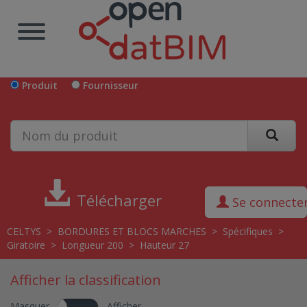
Produit
Fournisseur
Télécharger
Se connecte
CELTYS
>
BORDURES ET BLOCS MARCHES
>
Spécifiques
>
Giratoire
>
Longueur 200
>
Hauteur 27
Afficher la classification
Masquer
Afficher