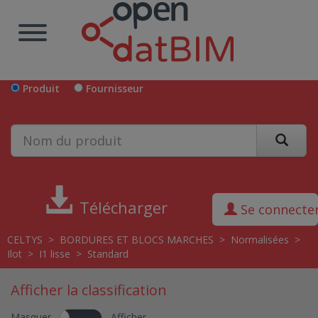
Produit
Fournisseur
Télécharger
Se connecte
CELTYS
>
BORDURES ET BLOCS MARCHES
>
Normalisées
>
Ilot
>
I1 lisse
>
Standard
Afficher la classification
Masquer
Afficher