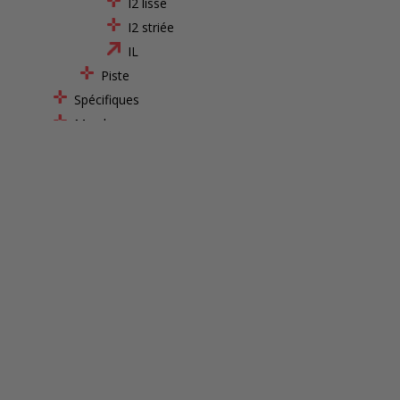
I2 lisse
I2 striée
IL
Piste
Spécifiques
Marches