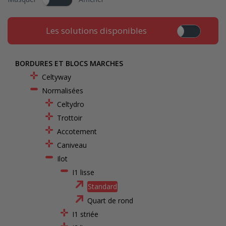
Les solutions disponibles
BORDURES ET BLOCS MARCHES
Celtyway
Normalisées
Celtydro
Trottoir
Accotement
Caniveau
Ilot
I1 lisse
Standard
Quart de rond
I1 striée