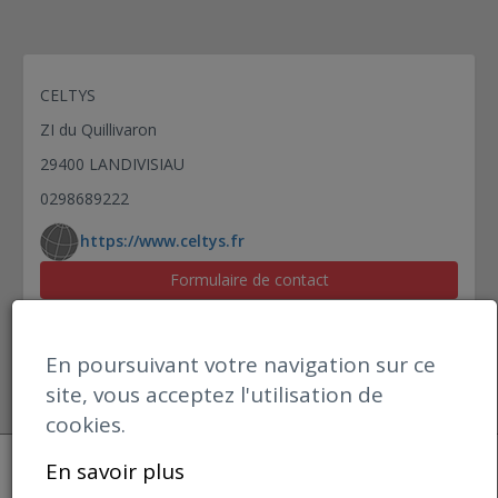
CELTYS
ZI du Quillivaron
29400 LANDIVISIAU
0298689222
https://www.celtys.fr
Formulaire de contact
En poursuivant votre navigation sur ce
site, vous acceptez l'utilisation de
cookies.
Open datBIM
En savoir plus
Mentions Légales