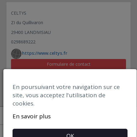
CELTYS
ZI du Quillivaron
29400 LANDIVISIAU
0298689222
https://www.celtys.fr
Formulaire de contact
En poursuivant votre navigation sur ce
site, vous acceptez l'utilisation de
cookies.
Open datBIM
En savoir plus
Mentions Légales
OK