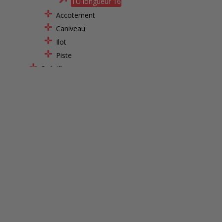
TU longueur 16
Accotement
Caniveau
Ilot
Piste
Spécifiques
Marches