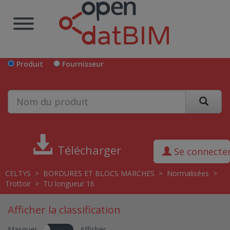
Produit
Fournisseur
Télécharger
Se connecte
CELTYS
>
BORDURES ET BLOCS MARCHES
>
Normalisées
>
Trottoir
>
TU longueur 16
Afficher la classification
Masquer
Afficher