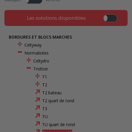
Les solutions disponibles
BORDURES ET BLOCS MARCHES
Celtyway
Normalisées
Celtydro
Trottoir
T1
T2
T2 bateau
T2 quart de rond
T3
TU
TU quart de rond