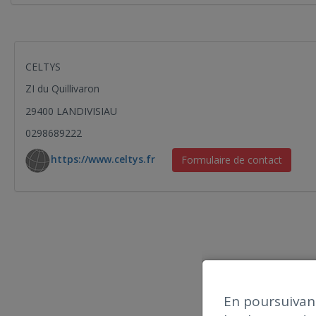
CELTYS
ZI du Quillivaron
29400 LANDIVISIAU
0298689222
https://www.celtys.fr
Formulaire de contact
En poursuivant