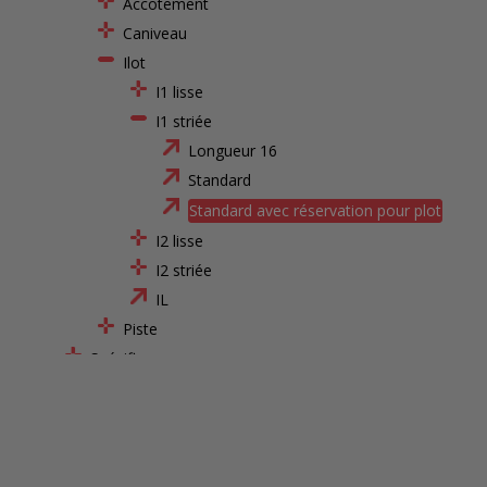
Accotement
Caniveau
Ilot
I1 lisse
I1 striée
Longueur 16
Standard
Standard avec réservation pour plot
I2 lisse
I2 striée
IL
Piste
Spécifiques
Marches