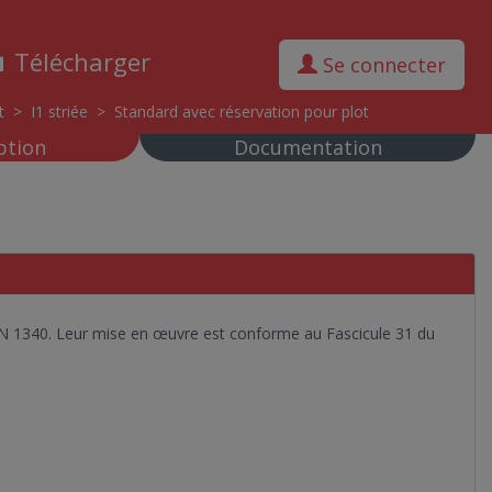
Télécharger
Se connecter
t
>
I1 striée
>
Standard avec réservation pour plot
ption
Documentation
N 1340. Leur mise en œuvre est conforme au Fascicule 31 du