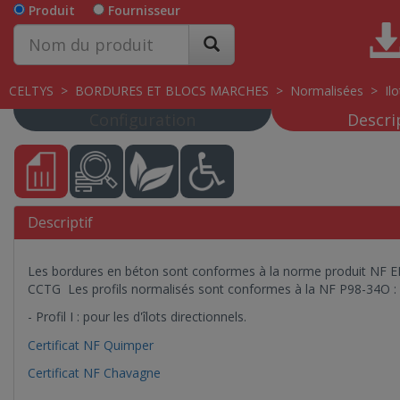
Produit
Fournisseur
CELTYS
>
BORDURES ET BLOCS MARCHES
>
Normalisées
>
Ilo
Configuration
Descri
Descriptif
Les bordures en béton sont conformes à la norme produit NF E
CCTG Les profils normalisés sont conformes à la NF P98-34O :
- Profil I : pour les d'îlots directionnels.
Certificat NF Quimper
Certificat NF Chavagne