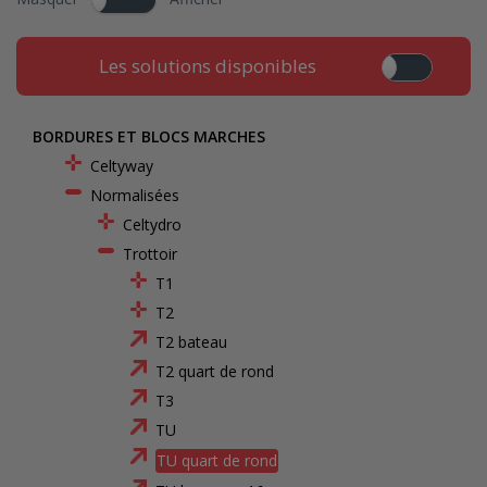
Les solutions disponibles
BORDURES ET BLOCS MARCHES
Celtyway
Normalisées
Celtydro
Trottoir
T1
T2
T2 bateau
T2 quart de rond
T3
TU
TU quart de rond