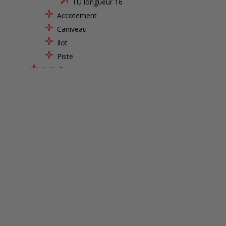
TU longueur 16
Accotement
Caniveau
Ilot
Piste
Spécifiques
Marches