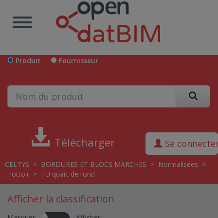
Produit
Fournisseur
Télécharger
Se connecte
CELTYS
>
BORDURES ET BLOCS MARCHES
>
Normalisées
>
Trottoir
>
TU quart de rond
Afficher la classification
Masquer
Afficher