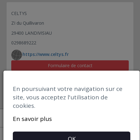
CELTYS
ZI du Quillivaron
29400 LANDIVISIAU
0298689222
https://www.celtys.fr
Formulaire de contact
En poursuivant votre navigation sur ce
site, vous acceptez l'utilisation de
cookies.
Open datBIM
En savoir plus
Mentions Légales
OK