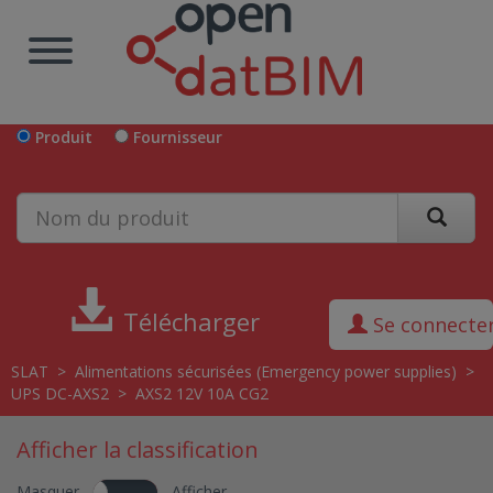
Produit
Fournisseur
Télécharger
Se connecte
SLAT
>
Alimentations sécurisées (Emergency power supplies)
>
UPS DC-AXS2
>
AXS2 12V 10A CG2
Afficher la classification
Masquer
Afficher