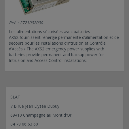
AXS2 24V 5A CG2
AXS2 24V 5A CG2 Q16
Ref. : 2721002000
UPS DC-AXS3
UPS DC-AXRS
Les alimentations sécurisées avec batteries
AXS2 fournissent l’énergie permanente d’alimentation et de
UPS DC-CLASSIC
secours pour les installations d’Intrusion et Contrôle
UPS DC-ENERGO
d’Accès / The AXS2 emergency power supplies with
UPS DC-EVOLUTION
batteries provide permanent and backup power for
Intrusion and Access Control installations.
UPS DC-FIT'IN
UPS DC-RMS IP
UPS DC-SANTE
UPS DC-SONaes
UPS DC-SONaes-2Pbe
SLAT
UPS DC-SWP-LITHIUM
7 B rue Jean Elysée Dupuy
UPS DC-TITAN
69410 Champagne au Mont d'Or
SDC-M
04 78 66 63 60
SDC-M IP