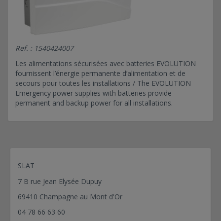
EV 24V 16A RACK
EV 24V 24A C180 SB
EV 24V 24A C23
Ref. : 1540424007
EV 24V 24A RACK
Les alimentations sécurisées avec batteries EVOLUTION
EV 24V 3A C24 AB 12Ah
fournissent l’énergie permanente d’alimentation et de
EV 24V 3A C24 AB 7 Ah
secours pour toutes les installations / The EVOLUTION
EV 24V 3A C24 SB
Emergency power supplies with batteries provide
permanent and backup power for all installations.
EV 24V 3A C38 AB 24 Ah
EV 24V 3A C38 SB
EV 24V 3A C6
EV 24V 4A C24 AB 12 Ah
EV 24V 4A C24 AB 7 Ah
SLAT
EV 24V 4A C24 SB
7 B rue Jean Elysée Dupuy
EV 24V 4A C38 AB 24 Ah
69410 Champagne au Mont d'Or
EV 24V 4A C38 SB
04 78 66 63 60
EV 24V 6A C24 AB 12 Ah