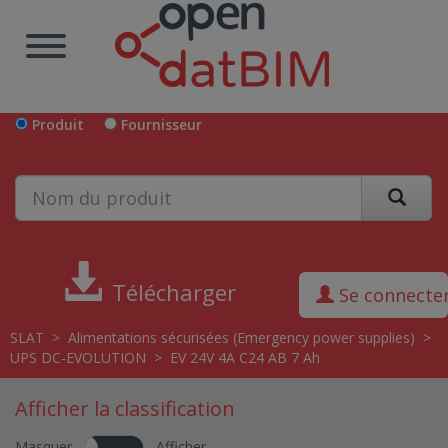
Produit
Fournisseur
Télécharger
Se connecte
SLAT
>
Alimentations sécurisées (Emergency power supplies)
>
UPS DC-EVOLUTION
>
EV 24V 4A C24 AB 7 Ah
Afficher la classification
Masquer
Afficher