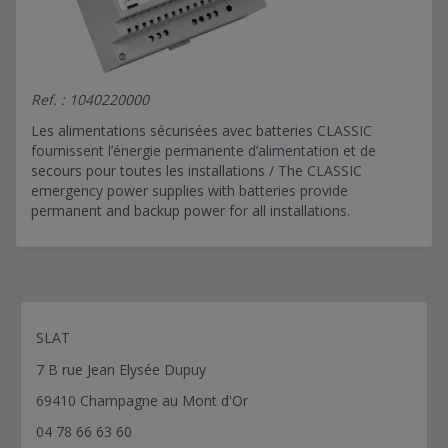
CL 24V 3A C24 AB 7 Ah
CL 24V 3A C24 SB
CL 24V 3A C38 AB 24 Ah
Ref. : 1040220000
CL 24V 3A C38 SB
Les alimentations sécurisées avec batteries CLASSIC
CL 24V 3A C6
fournissent l’énergie permanente d’alimentation et de
CL 24V 4A C24 AB 12 Ah
secours pour toutes les installations / The CLASSIC
CL 24V 4A C24 SB
emergency power supplies with batteries provide
permanent and backup power for all installations.
CL 24V 4A C38 AB 24 Ah
CL 24V 4A C38 SB
CL 24V 4A C6
CL 24V 6A C24 AB 12 h
CL 24V 6A C24 SB
SLAT
CL 24V 6A C38 AB 24 Ah
7 B rue Jean Elysée Dupuy
CL 24V 6A C38 SB
69410 Champagne au Mont d'Or
CL 24V 6A C6
CL 48V 1,5A C24 AB 2,1 Ah
04 78 66 63 60