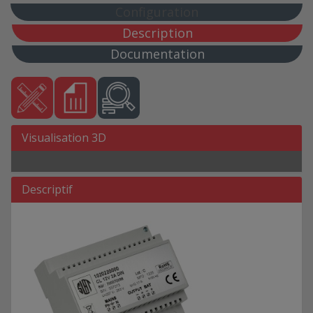
CL 12V 6A C38 SB
Configuration
CL 12V 6A C6
Description
CL 24V 1A C24 AB 7Ah
Documentation
CL 24V 1A C24 SB
CL 24V 1A C7 AB 1,2Ah
CL 24V 1A C7 SB
CL 24V 1A CARTE
Visualisation 3D
CL 24V 2,5 C24 AB 7 Ah
CL 24V 2,5A C24 AB 12 Ah
CL 24V 2,5A C24 AB 2,1 Ah
Descriptif
CL 24V 2,5A C24 SB
CL 24V 2,5A C38 AB 24 Ah
CL 24V 2,5A C38 SB
CL 24V 2,5A CARTE
CL 24V 2,5A DIN
CL 24V 3A C24 AB 12 Ah
CL 24V 3A C24 AB 2,1Ah