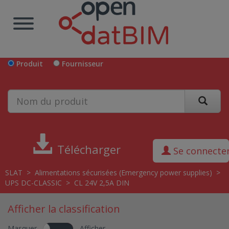
Produit
Fournisseur
Télécharger
Se connecte
SLAT
>
Alimentations sécurisées (Emergency power supplies)
>
UPS DC-CLASSIC
>
CL 24V 2,5A DIN
Afficher la classification
Masquer
Afficher