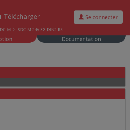
Télécharger
Se connecter
SDC-M
>
SDC-M 24V 3G DIN2 RS
ption
Documentation