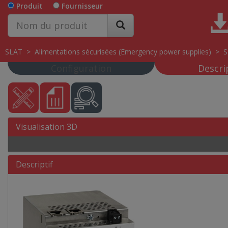
Produit
Fournisseur
SLAT
>
Alimentations sécurisées (Emergency power supplies)
>
Configuration
Descri
Visualisation 3D
Descriptif