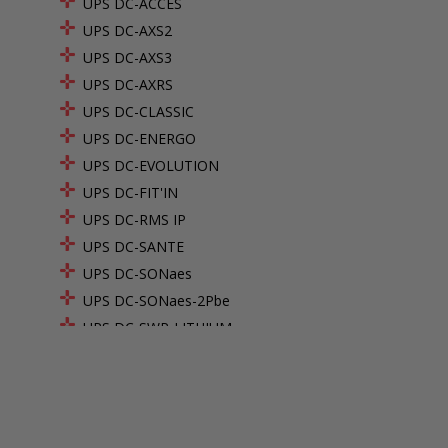
UPS DC-ACCES
UPS DC-AXS2
UPS DC-AXS3
UPS DC-AXRS
UPS DC-CLASSIC
UPS DC-ENERGO
UPS DC-EVOLUTION
UPS DC-FIT'IN
UPS DC-RMS IP
UPS DC-SANTE
UPS DC-SONaes
UPS DC-SONaes-2Pbe
UPS DC-SWP-LITHIUM
UPS DC-TITAN
SDC-M
SDC-M 12V 2D BOX2 RS
SDC-M 12V 2D DMR RS