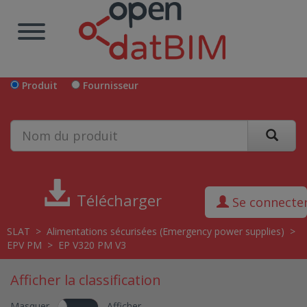
Produit
Fournisseur
Télécharger
Se connecte
SLAT
>
Alimentations sécurisées (Emergency power supplies)
>
EPV PM
>
EP V320 PM V3
Afficher la classification
Masquer
Afficher