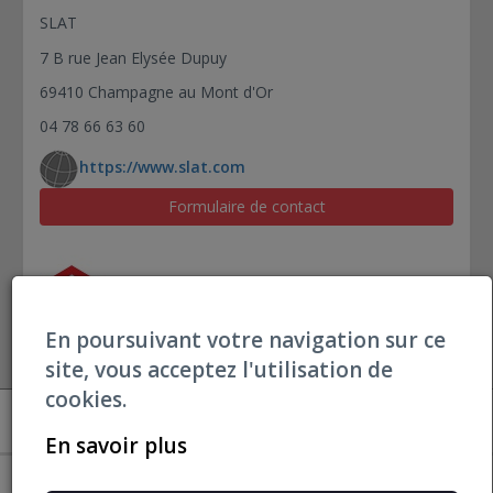
SLAT
7 B rue Jean Elysée Dupuy
69410 Champagne au Mont d'Or
04 78 66 63 60
https://www.slat.com
Formulaire de contact
En poursuivant votre navigation sur ce
site, vous acceptez l'utilisation de
cookies.
Open datBIM
Mentions Légales
En savoir plus