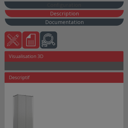
EP V640 PM V3
Configuration
EP V760 PM V3
Description
EPV4
Documentation
EPV SPACE BOX
PACK DE RECHANGE
ASV
ASV PACK DE RECHANGE
Visualisation 3D
Descriptif