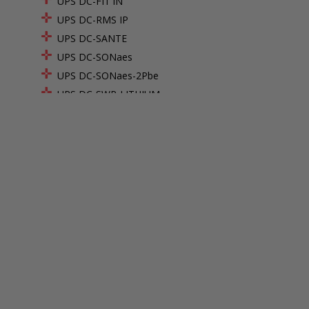
UPS DC-FIT'IN
UPS DC-RMS IP
UPS DC-SANTE
UPS DC-SONaes
UPS DC-SONaes-2Pbe
UPS DC-SWP-LITHIUM
UPS DC-TITAN
SDC-M
SDC-M IP
SDC-PoE
SDC-PoE4
SDC-PoE8
SDC-PoE24
SYNPAS IP
SYNPAS PoE
EPV PM
EP V320 PM V3