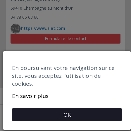
SDC-M 24V 3E BOX2 RS
69410 Champagne au Mont d'Or
SDC-M 24V 3E DIN2 RS
SDC-M 24V 3F BOX2 RS
04 78 66 63 60
SDC-M 24V 3F DIN2 RS
https://www.slat.com
SDC-M 24V 3G BOX2 RS
Formulaire de contact
SDC-M 24V 3G DIN2 RS
SDC-M 48V 3D BOX2 RS
SDC-M 48V 3E BOX2 RS
SDC-M 48V 3F BOX2 RS
En poursuivant votre navigation sur ce
SDC-M 48V 3G BOX2 RS
site, vous acceptez l'utilisation de
SDC-M 48V 3D DIN1 RS
cookies.
SDC-M 48V 3E DIN2 RS
Open datBIM
En savoir plus
SDC-M 48V 3F DIN2 RS
Mentions Légales
SDC-M 48V 3G DIN2 RS
SDC-M IP
OK
SDC-PoE
SDC-PoE4