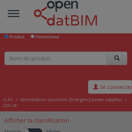
Produit
Fournisseur
Se connecte
SLAT
>
Alimentations sécurisées (Emergency power supplies)
>
SDC-M
Afficher la classification
Masquer
Afficher