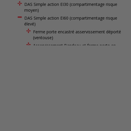
DAS Simple action EI30 (compartimentage risque
moyen)
DAS Simple action EI60 (compartimentage risque
élevé)
Ferme porte encastré asservissement déporté
(ventouse)
Asservissement Bandeau et ferme porte en
applique
Ferme porte en applique asservissement déporté
(ventouse)
1 vantail
2 vantaux égaux
2 vantaux inégaux
Ferme porte débrayable avec serrure de sûreté 1
point
DAS Double action EI30 (compartimentage risque
moyen)
DAS Double action EI60 (compartimentage risque
élevé)