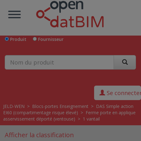
Produit
Fournisseur
Se connecte
JELD-WEN
>
Blocs-portes Enseignement
>
DAS Simple action
EI60 (compartimentage risque élevé)
>
Ferme porte en applique
asservissement déporté (ventouse)
>
1 vantail
Afficher la classification