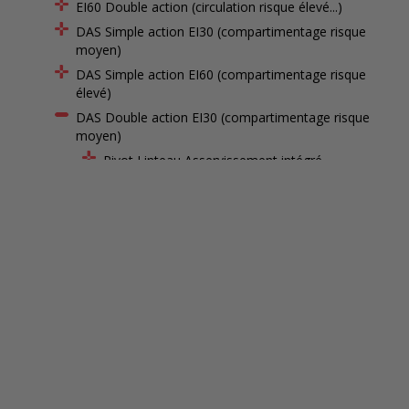
EI60 Double action (circulation risque élevé...)
DAS Simple action EI30 (compartimentage risque
moyen)
DAS Simple action EI60 (compartimentage risque
élevé)
DAS Double action EI30 (compartimentage risque
moyen)
Pivot Linteau Asservissement intégré
Pivot Linteau Asservissement déporté (ventouse)
Pivot Linteau Asservissement intégré - Huisserie
sans montant
1 vantail
2 vantaux égaux
2 vantaux égaux - copie
Pivot Linteau Asservissement déporté (ventouse) -
Huisserie sans montant
DAS Double action EI60 (compartimentage risque
élevé)