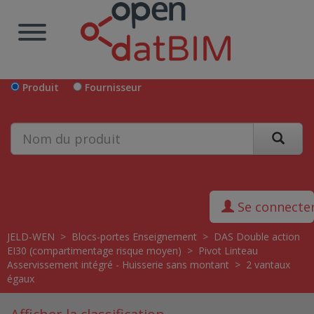
Produit
Fournisseur
Se connecte
JELD-WEN
>
Blocs-portes Enseignement
>
DAS Double action
EI30 (compartimentage risque moyen)
>
Pivot Linteau
Asservissement intégré - Huisserie sans montant
>
2 vantaux
égaux