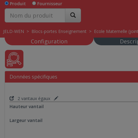
Produit
Fournisseur
JELD-WEN
>
Blocs-portes Enseignement
>
Ecole Maternelle (joint
Configuration
Descri
Données spécifiques
2 vantaux égaux
Hauteur vantail
Largeur vantail