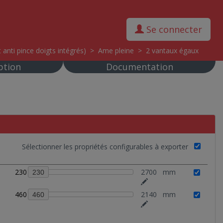
Se connecter
 anti pince doigts intégrés)
>
Ame pleine
>
2 vantaux égaux
ption
Documentation
Sélectionner les propriétés configurables à exporter
230
2700
mm
230
460
2140
mm
460