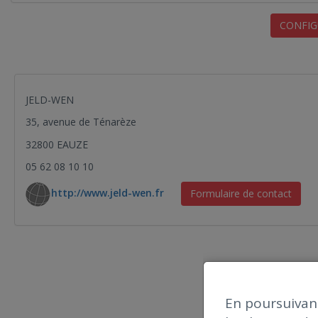
CONFIG
JELD-WEN
35, avenue de Ténarèze
32800 EAUZE
05 62 08 10 10
http://www.jeld-wen.fr
Formulaire de contact
En poursuivant