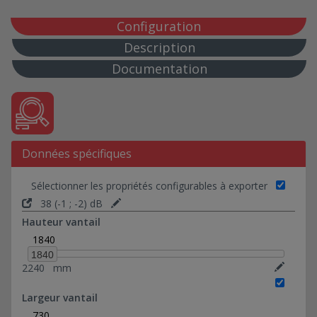
DAS Double action EI60 (compartimentage risque
élevé)
Configuration
Gaine Technique (locaux techniques)
Description
Documentation
Données spécifiques
Sélectionner les propriétés configurables à exporter
38 (-1 ; -2) dB
Hauteur vantail
1840
1840
2240
mm
Largeur vantail
730