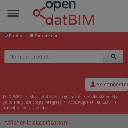
Produit
Fournisseur
Se connecte
JELD-WEN
>
Blocs-portes Enseignement
>
Ecole Maternelle
(joint anti pince doigts intégrés)
>
Acoustique et Feu EI30 - 1
vantail
>
38 (-1 ; -2) dB
Afficher la classification