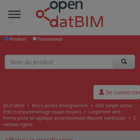
Produit
Fournisseur
Se connecte
JELD-WEN
>
Blocs-portes Enseignement
>
DAS Simple action
EI30 (compartimentage risque moyen)
>
Largement vitré -
Ferme porte en applique asservissement déporté (ventouse)
>
2
vantaux égaux