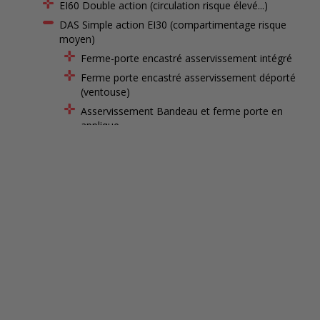
EI60 Double action (circulation risque élevé...)
DAS Simple action EI30 (compartimentage risque
moyen)
Ferme-porte encastré asservissement intégré
Ferme porte encastré asservissement déporté
(ventouse)
Asservissement Bandeau et ferme porte en
applique
Ferme porte en applique asservissement déporté
(ventouse)
Ferme porte débrayable avec serrure de sûreté 1
point
Largement vitré - Ferme porte encastré
asservissement déporté (ventouse)
Largement vitré - Bandeau + ferme porte en
applique
Largement vitré - Ferme porte en applique
asservissement déporté (ventouse)
1 vantail