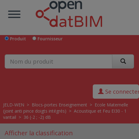
Produit
Fournisseur
Se connecte
JELD-WEN
>
Blocs-portes Enseignement
>
Ecole Maternelle
(joint anti pince doigts intégrés)
>
Acoustique et Feu EI30 - 1
vantail
>
36 (-2 ; -2) dB
Afficher la classification