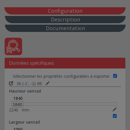
DAS Double action EI60 (compartimentage risque
élevé)
Configuration
Gaine Technique (locaux techniques)
Description
Documentation
Données spécifiques
Sélectionner les propriétés configurables à exporter
36 (-2 ; -2) dB
Hauteur vantail
1840
1840
2240
mm
Largeur vantail
1060