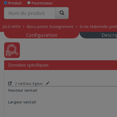
Produit
Fournisseur
JELD-WEN
>
Blocs-portes Enseignement
>
Ecole Maternelle (joint
Configuration
Descri
Données spécifiques
2 vantaux égaux
Hauteur vantail
Largeur vantail