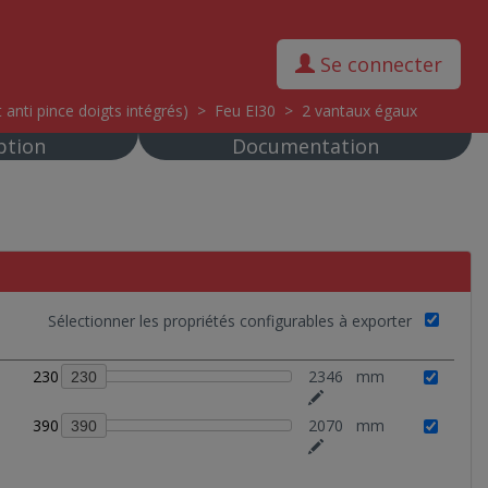
Se connecter
 anti pince doigts intégrés)
>
Feu EI30
>
2 vantaux égaux
ption
Documentation
Sélectionner les propriétés configurables à exporter
230
2346
mm
230
390
2070
mm
390