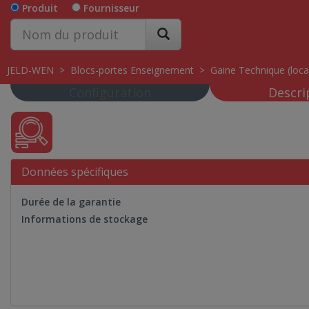
Produit
Fournisseur
JELD-WEN
>
Blocs-portes Enseignement
>
Gaine Technique (loca
Configuration
Descri
Données spécifiques
Durée de la garantie
Informations de stockage