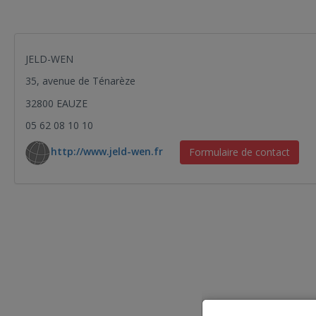
JELD-WEN
35, avenue de Ténarèze
32800 EAUZE
05 62 08 10 10
http://www.jeld-wen.fr
Formulaire de contact