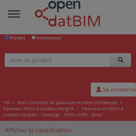
Produit
Fournisseur
Se connecte
FIB
>
Murs constitués de panneaux en béton préfabriqué
>
Panneaux béton à isolation intégrée
>
Panneaux en béton à
isolation intégrée - clavetage - FDES cérifié - (lisse)
Afficher la classification