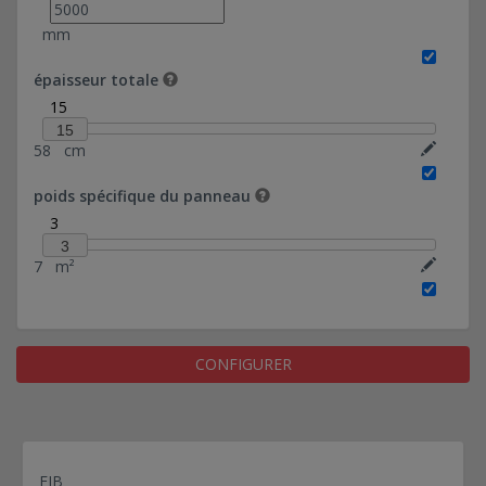
(désactivé)
mm
Panneaux en béton à isolation intégrée -
clavetage - FDES cérifié - (désactivé)
épaisseur totale
Panneaux en béton à isolation intégrée -
15
mécanique - - (désactivé)
15
58
cm
Panneaux en béton à isolation intégrée -
mécanique noyée dans clavetage - - (désactivé)
poids spécifique du panneau
Panneaux en béton à isolation intégrée -
3
clavetage - - (désactivé)
3
Panneaux en béton à isolation intégrée -
7
m²
mécanique - FDES cérifié - (sablé)
Panneaux en béton à isolation intégrée -
mécanique noyée dans clavetage - FDES cérifié -
(sablé)
CONFIGURER
Panneaux en béton à isolation intégrée -
clavetage - - (matricé)
FIB