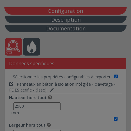
mécanique noyée dans clavetage - - (matricé)
Panneaux en béton à isolation intégrée -
Configuration
mécanique - - (sablé)
Description
Panneaux en béton à isolation intégrée -
Documentation
clavetage - FDES cérifié - (sablé)
Panneaux en béton à isolation intégrée -
mécanique noyée dans clavetage - FDES cérifié -
(lisse)
Panneaux en béton à isolation intégrée -
clavetage - FDES cérifié - (lisse)
Données spécifiques
Panneaux en béton à isolation intégrée -
mécanique - - (lisse)
Sélectionner les propriétés configurables à exporter
Panneaux en béton à isolation intégrée -
Panneaux en béton à isolation intégrée - clavetage -
mécanique noyée dans clavetage - - (lisse)
FDES cérifié - (lisse)
Panneaux en béton à isolation intégrée -
Hauteur hors tout
clavetage - - (lisse)
Panneaux en béton à isolation intégrée -
mm
mécanique - FDES cérifié - (désactivé)
Panneaux en béton à isolation intégrée -
Largeur hors tout
mécanique noyée dans clavetage - FDES cérifié -