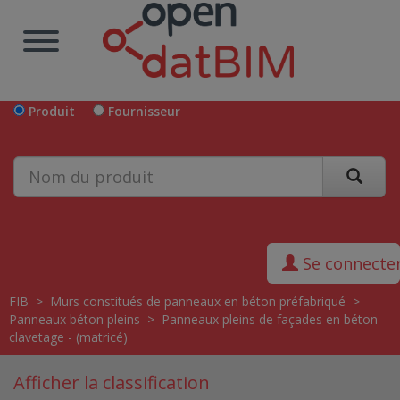
Produit
Fournisseur
Se connecte
FIB
>
Murs constitués de panneaux en béton préfabriqué
>
Panneaux béton pleins
>
Panneaux pleins de façades en béton -
clavetage - (matricé)
Afficher la classification