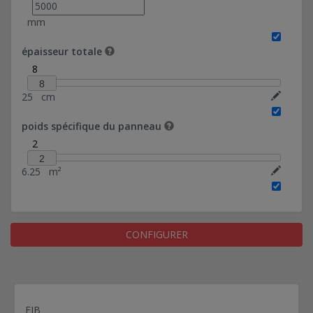
- FDES certifié - (désactivé)
Panneaux pleins de façades en béton - mécanique
mm
noyée dans clavetage - FDES certifié - (désactivé)
épaisseur totale
Panneaux pleins de façades en béton - clavetage -
FDES certifié - (désactivé)
8
8
Panneaux pleins de façades en béton - mécanique
25
cm
- (désactivé)
Panneaux pleins de façades en béton - mécanique
poids spécifique du panneau
noyée dans clavetage - (désactivé)
2
Panneaux pleins de façades en béton - clavetage -
2
(désactivé)
6.25
m²
Panneaux pleins de façades en béton - mécanique
- FDES certifié - (sablé)
Panneaux pleins de façades en béton - clavetage -
(matricé)
CONFIGURER
Panneaux béton à isolation intégrée
FIB