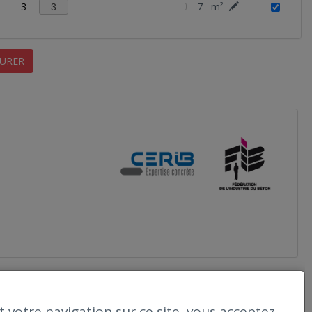
3
7
m²
3
URER
 votre navigation sur ce site, vous acceptez