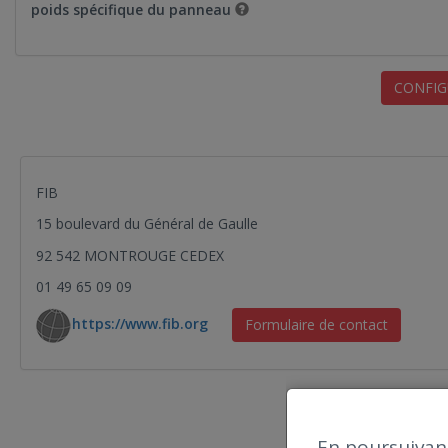
poids spécifique du panneau
CONFIG
FIB
15 boulevard du Général de Gaulle
92 542 MONTROUGE CEDEX
01 49 65 09 09
https://www.fib.org
Formulaire de contact
En poursuivant