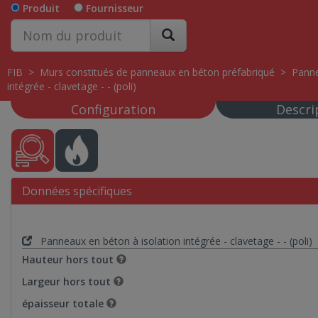
Produit
Fournisseur
FIB
>
Murs constitués de panneaux en béton préfabriqué
>
Panne
intégrée - clavetage - - (poli)
Configuration
Descri
Données spécifiques
Panneaux en béton à isolation intégrée - clavetage - - (poli)
Hauteur hors tout
Largeur hors tout
épaisseur totale