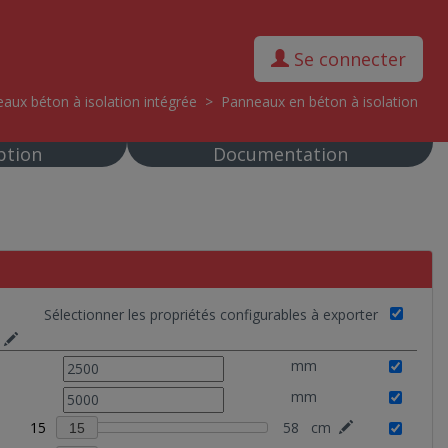
Se connecter
aux béton à isolation intégrée
>
Panneaux en béton à isolation
ption
Documentation
Sélectionner les propriétés configurables à exporter
mm
mm
15
58
cm
15