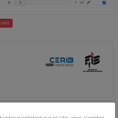
3
7
m²
3
URER
 votre navigation sur ce site, vous acceptez