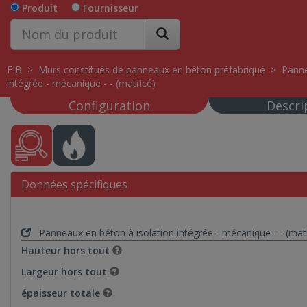
Produit
Fournisseur
FIB
>
Murs constitués de panneaux en béton préfabriqué
>
Panne
intégrée - mécanique - - (matricé)
Configuration
Descri
Données spécifiques
Panneaux en béton à isolation intégrée - mécanique - - (mat
Hauteur hors tout
Largeur hors tout
épaisseur totale