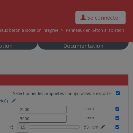
Se connecter
aux béton à isolation intégrée
>
Panneaux en béton à isolation
ption
Documentation
Sélectionner les propriétés configurables à exporter
ricé)
mm
mm
15
58
cm
15