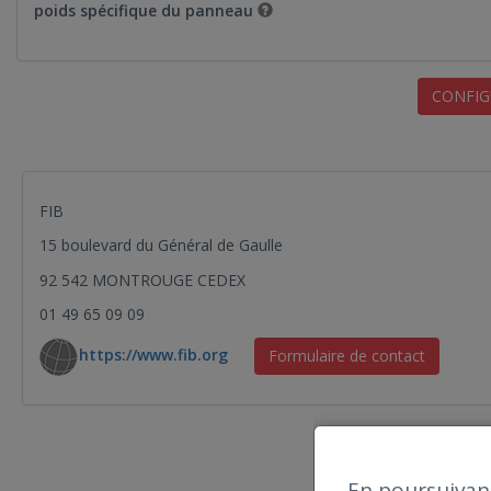
poids spécifique du panneau
CONFIG
FIB
15 boulevard du Général de Gaulle
92 542 MONTROUGE CEDEX
01 49 65 09 09
https://www.fib.org
Formulaire de contact
En poursuivant