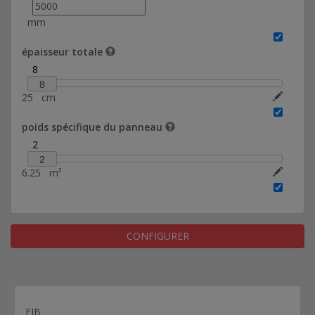
- FDES certifié - (désactivé)
mm
Panneaux pleins de façades en béton - mécanique
noyée dans clavetage - FDES certifié - (désactivé)
épaisseur totale
Panneaux pleins de façades en béton - clavetage -
8
FDES certifié - (désactivé)
8
Panneaux pleins de façades en béton - mécanique
25
cm
- (désactivé)
Panneaux pleins de façades en béton - mécanique
poids spécifique du panneau
noyée dans clavetage - (désactivé)
2
Panneaux pleins de façades en béton - clavetage -
2
(désactivé)
6.25
m²
Panneaux pleins de façades en béton - mécanique
- FDES certifié - (sablé)
Panneaux pleins de façades en béton - clavetage -
(matricé)
CONFIGURER
Panneaux béton à isolation intégrée
FIB