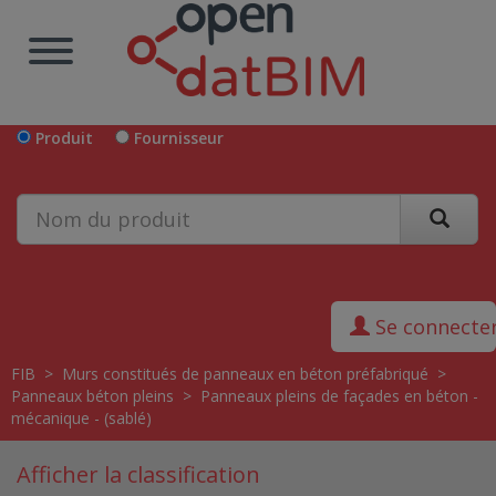
Produit
Fournisseur
Se connecte
FIB
>
Murs constitués de panneaux en béton préfabriqué
>
Panneaux béton pleins
>
Panneaux pleins de façades en béton -
mécanique - (sablé)
Afficher la classification