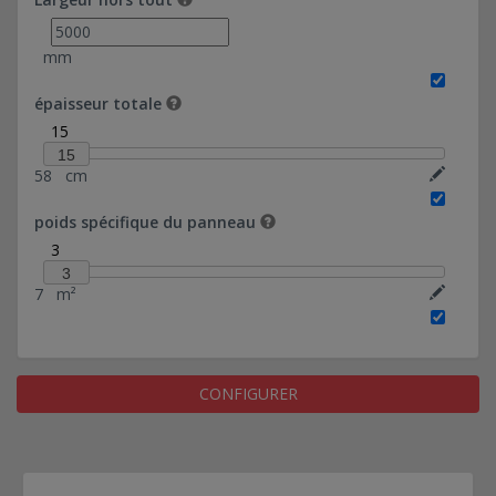
mécanique noyée dans clavetage - FDES cérifié -
(désactivé)
mm
Panneaux en béton à isolation intégrée -
clavetage - FDES cérifié - (désactivé)
épaisseur totale
Panneaux en béton à isolation intégrée -
15
mécanique - - (désactivé)
15
58
cm
Panneaux en béton à isolation intégrée -
mécanique noyée dans clavetage - - (désactivé)
poids spécifique du panneau
Panneaux en béton à isolation intégrée -
3
clavetage - - (désactivé)
3
Panneaux en béton à isolation intégrée -
7
m²
mécanique - FDES cérifié - (sablé)
Panneaux en béton à isolation intégrée -
mécanique noyée dans clavetage - FDES cérifié -
(sablé)
CONFIGURER
Panneaux en béton à isolation intégrée -
clavetage - - (matricé)