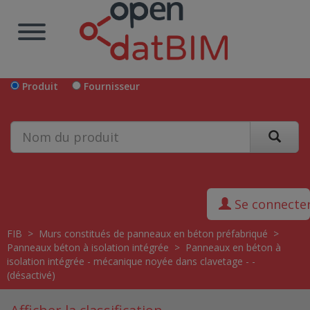
Produit
Fournisseur
Se connecte
FIB
>
Murs constitués de panneaux en béton préfabriqué
>
Panneaux béton à isolation intégrée
>
Panneaux en béton à
isolation intégrée - mécanique noyée dans clavetage - -
(désactivé)