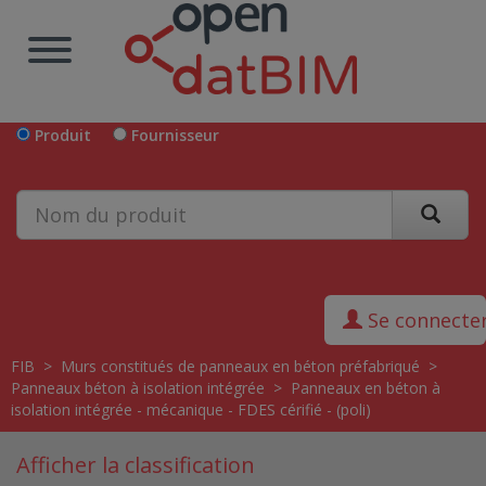
Produit
Fournisseur
Se connecte
FIB
>
Murs constitués de panneaux en béton préfabriqué
>
Panneaux béton à isolation intégrée
>
Panneaux en béton à
isolation intégrée - mécanique - FDES cérifié - (poli)
Afficher la classification