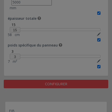
(désactivé)
mm
Panneaux en béton à isolation intégrée -
clavetage - FDES cérifié - (désactivé)
épaisseur totale
Panneaux en béton à isolation intégrée -
15
mécanique - - (désactivé)
15
58
cm
Panneaux en béton à isolation intégrée -
mécanique noyée dans clavetage - - (désactivé)
poids spécifique du panneau
Panneaux en béton à isolation intégrée -
3
clavetage - - (désactivé)
3
Panneaux en béton à isolation intégrée -
7
m²
mécanique - FDES cérifié - (sablé)
Panneaux en béton à isolation intégrée -
mécanique noyée dans clavetage - FDES cérifié -
(sablé)
CONFIGURER
Panneaux en béton à isolation intégrée -
clavetage - - (matricé)
FIB