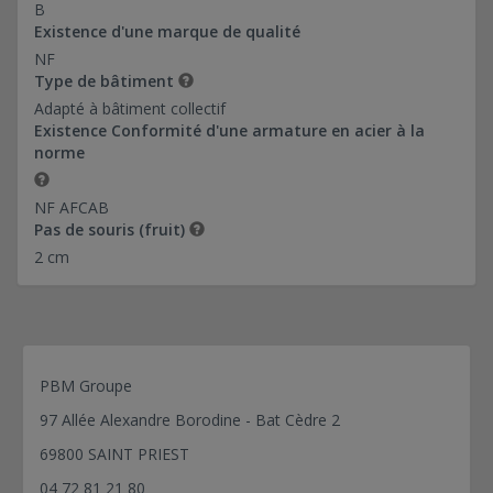
28*130-Ref 0374038
B
60*97,20-Ref 0374039
Existence d'une marque de qualité
NF
Type de bâtiment
Adapté à bâtiment collectif
Existence Conformité d'une armature en acier à la
norme
NF AFCAB
Pas de souris (fruit)
2 cm
PBM Groupe
97 Allée Alexandre Borodine - Bat Cèdre 2
69800 SAINT PRIEST
04 72 81 21 80