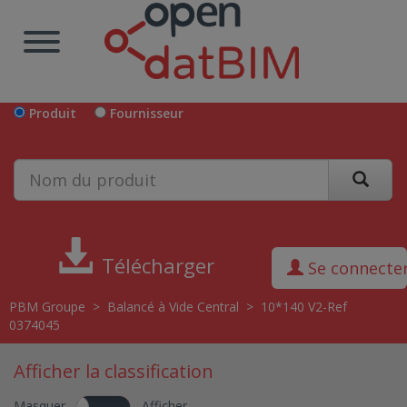
Produit
Fournisseur
Télécharger
Se connecte
PBM Groupe
>
Balancé à Vide Central
>
10*140 V2-Ref
0374045
Afficher la classification
Masquer
Afficher