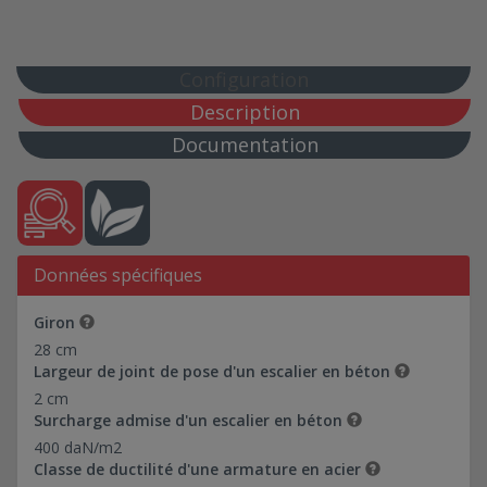
40*113-Ref 0374005
40*141-Ref 0374012
50*91-Ref 0374016
Configuration
60*109-Ref 0374017
Description
72*80-Ref 0374018
Documentation
80*132,50-Ref 0374019
88*88-Ref 0374020
98*98-Ref 0374021
5*94-Ref 0374022
Données spécifiques
10*69-Ref 0374030
10*93-Ref 0374031
Giron
10*94-Ref 0374023
28 cm
10*178,46-Ref 0374035
Largeur de joint de pose d'un escalier en béton
2 cm
20*94-Ref 0374024
Surcharge admise d'un escalier en béton
20*130-Ref 0374037
400 daN/m2
20*183,46-Ref 0374036
Classe de ductilité d'une armature en acier