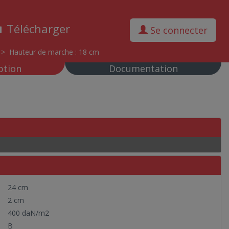
Télécharger
Se connecter
>
Hauteur de marche : 18 cm
ption
Documentation
24 cm
2 cm
400 daN/m2
B