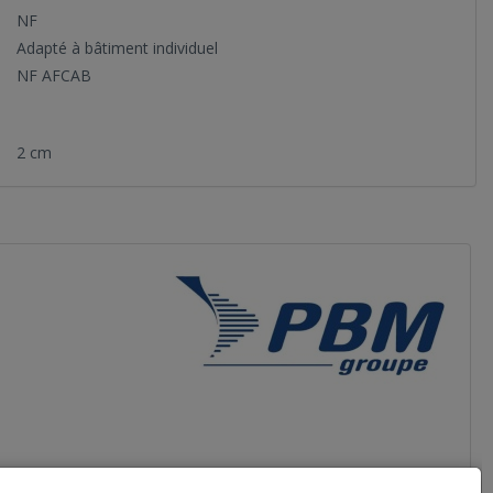
NF
Adapté à bâtiment individuel
NF AFCAB
2 cm