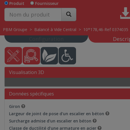
Produit
Fournisseur
PBM Groupe
>
Balancé à Vide Central
>
10*178,46-Ref 0374035
Configuration
Descri
Visualisation 3D
Données spécifiques
Giron
Largeur de joint de pose d'un escalier en béton
Surcharge admise d'un escalier en béton
Classe de ductilité d'une armature en acier