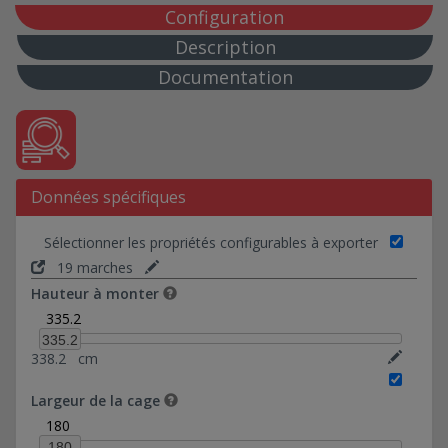
72*80-Ref 0374018
Configuration
80*132,50-Ref 0374019
Description
88*88-Ref 0374020
Documentation
98*98-Ref 0374021
5*94-Ref 0374022
10*69-Ref 0374030
10*93-Ref 0374031
Données spécifiques
10*94-Ref 0374023
10*178,46-Ref 0374035
Sélectionner les propriétés configurables à exporter
20*94-Ref 0374024
19 marches
20*130-Ref 0374037
Hauteur à monter
20*183,46-Ref 0374036
335.2
Hauteur de marche : 17,5 cm
335.2
338.2
cm
Hauteur de marche : 17,8 cm
18 marches
Largeur de la cage
19 marches
180
20 marches
180