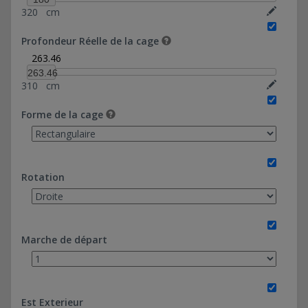
320
cm
21 marches
Hauteur de marche : 18 cm
Profondeur Réelle de la cage
28*130-Ref 0374038
263.46
60*97,20-Ref 0374039
263.46
310
cm
Forme de la cage
Rotation
Marche de départ
Est Exterieur