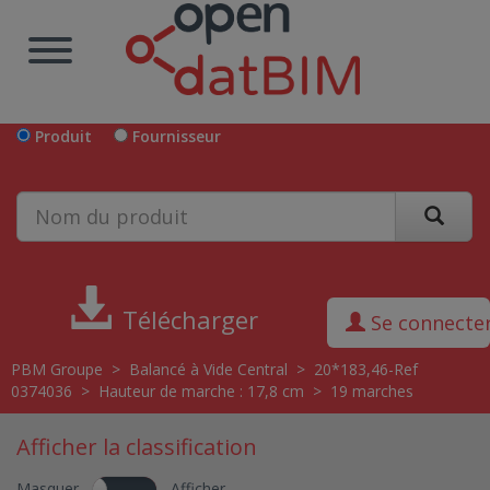
Produit
Fournisseur
Télécharger
Se connecte
PBM Groupe
>
Balancé à Vide Central
>
20*183,46-Ref
0374036
>
Hauteur de marche : 17,8 cm
>
19 marches
Afficher la classification
Masquer
Afficher