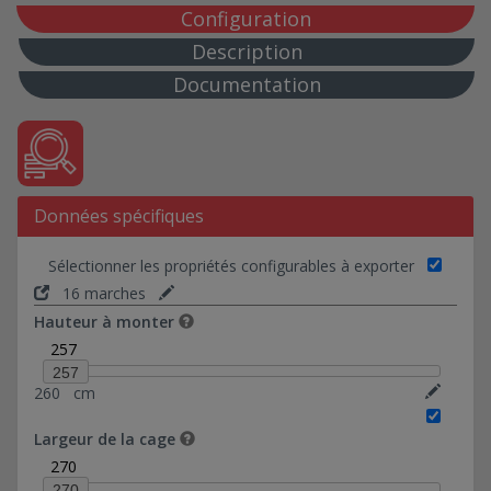
30*146-Ref 0374040
Configuration
30*151,6-Ref 0374508
Description
35*134-Ref 0374015
Documentation
40*113-Ref 0374005
40*141-Ref 0374012
50*91-Ref 0374016
60*109-Ref 0374017
Données spécifiques
72*80-Ref 0374018
80*132,50-Ref 0374019
Sélectionner les propriétés configurables à exporter
88*88-Ref 0374020
16 marches
98*98-Ref 0374021
Hauteur à monter
5*94-Ref 0374022
257
10*69-Ref 0374030
257
260
cm
10*93-Ref 0374031
10*94-Ref 0374023
Largeur de la cage
10*178,46-Ref 0374035
270
20*94-Ref 0374024
270