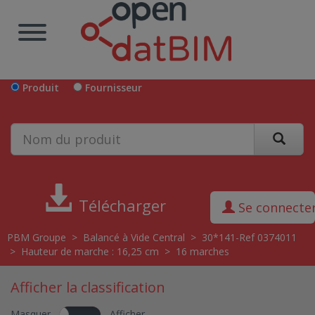
Produit
Fournisseur
Télécharger
Se connecte
PBM Groupe
>
Balancé à Vide Central
>
30*141-Ref 0374011
>
Hauteur de marche : 16,25 cm
>
16 marches
Afficher la classification
Masquer
Afficher