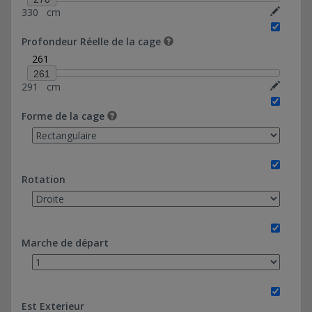
330
cm
20*130-Ref 0374037
20*183,46-Ref 0374036
Profondeur Réelle de la cage
28*130-Ref 0374038
261
60*97,20-Ref 0374039
261
291
cm
Forme de la cage
Rotation
Marche de départ
Est Exterieur