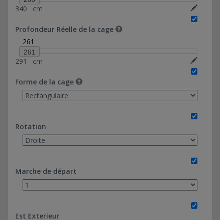
340
cm
20*130-Ref 0374037
20*183,46-Ref 0374036
Profondeur Réelle de la cage
28*130-Ref 0374038
261
60*97,20-Ref 0374039
261
291
cm
Forme de la cage
Rotation
Marche de départ
Est Exterieur