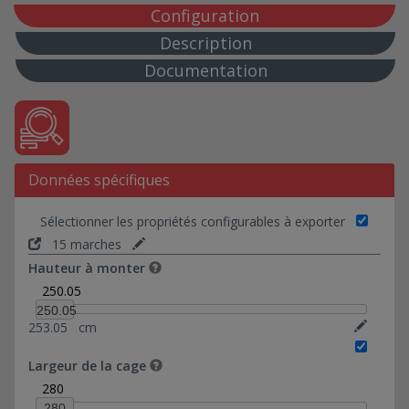
Hauteur de marche : 16,87 cm
Configuration
15 marches
Description
16 marches
Documentation
17 marches
18 marches
50*91-Ref 0374016
60*109-Ref 0374017
Données spécifiques
72*80-Ref 0374018
80*132,50-Ref 0374019
Sélectionner les propriétés configurables à exporter
88*88-Ref 0374020
15 marches
98*98-Ref 0374021
Hauteur à monter
5*94-Ref 0374022
250.05
10*69-Ref 0374030
250.05
253.05
cm
10*93-Ref 0374031
10*94-Ref 0374023
Largeur de la cage
10*178,46-Ref 0374035
280
20*94-Ref 0374024
280