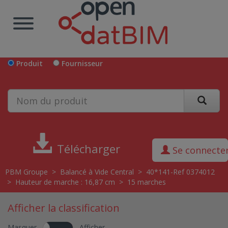
Produit
Fournisseur
Télécharger
Se connecte
PBM Groupe
>
Balancé à Vide Central
>
40*141-Ref 0374012
>
Hauteur de marche : 16,87 cm
>
15 marches
Afficher la classification
Masquer
Afficher