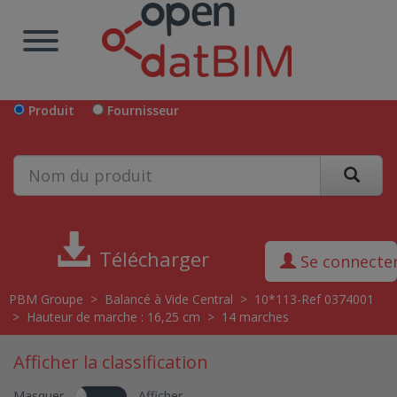
Produit
Fournisseur
Télécharger
Se connecte
PBM Groupe
>
Balancé à Vide Central
>
10*113-Ref 0374001
>
Hauteur de marche : 16,25 cm
>
14 marches
Afficher la classification
Masquer
Afficher