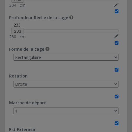
304
cm
20*130-Ref 0374037
20*183,46-Ref 0374036
Profondeur Réelle de la cage
28*130-Ref 0374038
233
60*97,20-Ref 0374039
233
260
cm
Forme de la cage
Rotation
Marche de départ
Est Exterieur