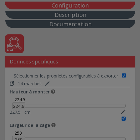
30*146-Ref 0374040
Configuration
30*151,6-Ref 0374508
Description
35*134-Ref 0374015
Documentation
40*113-Ref 0374005
40*141-Ref 0374012
50*91-Ref 0374016
60*109-Ref 0374017
Données spécifiques
72*80-Ref 0374018
80*132,50-Ref 0374019
Sélectionner les propriétés configurables à exporter
88*88-Ref 0374020
14 marches
98*98-Ref 0374021
Hauteur à monter
5*94-Ref 0374022
224.5
10*69-Ref 0374030
224.5
227.5
cm
10*93-Ref 0374031
10*94-Ref 0374023
Largeur de la cage
10*178,46-Ref 0374035
250
20*94-Ref 0374024
250